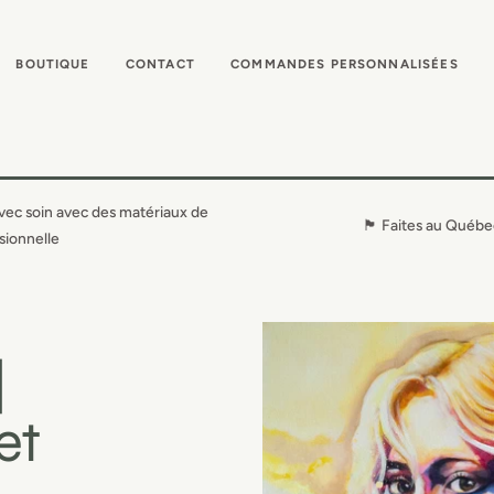
BOUTIQUE
CONTACT
COMMANDES PERSONNALISÉES
vec soin avec des matériaux de
🏴󠁣󠁡󠁱󠁣󠁿 Faites au Québ
sionnelle
|
et