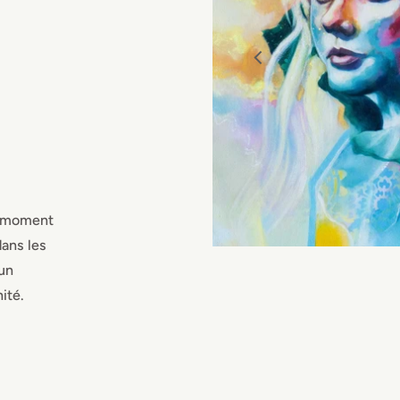
du moment
dans les
’un
ité.