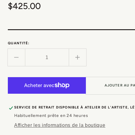
Prix
$425.00
habituel
QUANTITÉ:
Réduire
Augmenter
la
la
quantité
quantité
de
de
AJOUTER AU P
Éphémère
Éphémère
éternité
éternité
|
|
SERVICE DE RETRAIT DISPONIBLE À
ATELIER DE L'ARTISTE, LÉ
Techniques
Techniques
Habituellement prête en 24 heures
mixtes
mixtes
et
et
Afficher les informations de la boutique
huile
huile