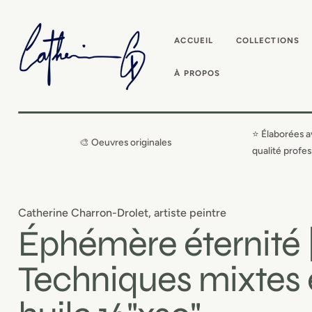
IGNORER ET
PASSER AU
CONTENU
ACCUEIL
COLLECTIONS
À PROPOS
⭐ Élaborées a
🎨 Oeuvres originales
qualité profes
Catherine Charron-Drolet, artiste peintre
Éphémère éternité 
Techniques mixtes 