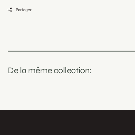
16&quot;x20&quot;
16&quot;x20&quot;
Partager
De la même collection: