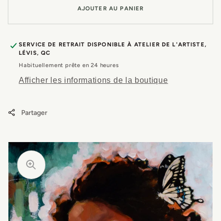
AJOUTER AU PANIER
|
|
Acrylique
Acry
14&quot;x11&quot;
14&q
SERVICE DE RETRAIT DISPONIBLE À
ATELIER DE L'ARTISTE,
LÉVIS, QC
Habituellement prête en 24 heures
Afficher les informations de la boutique
Partager