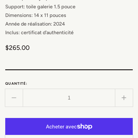
Support: toile galerie 1.5 pouce
Dimensions: 14 x 11 pouces
Année de réalisation: 2024
Inclus: certificat d'authenticité
Prix
$265.00
habituel
QUANTITÉ:
Réduire
Augm
la
la
quantité
quan
de
de
Couronne
Cou
diaphane
diap