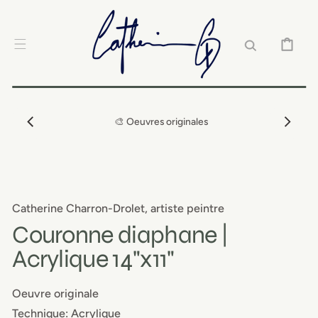
IGNORER ET
PASSER AU
CONTENU
PANIER
🎨 Oeuvres originales
Catherine Charron-Drolet, artiste peintre
Couronne diaphane |
Acrylique 14"x11"
Oeuvre originale
Technique: Acrylique