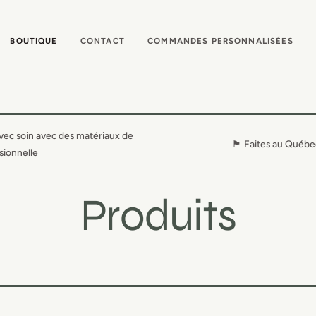
BOUTIQUE
CONTACT
COMMANDES PERSONNALISÉES
vec soin avec des matériaux de
🏴󠁣󠁡󠁱󠁣󠁿 Faites au Québ
sionnelle
Collection:
Produits